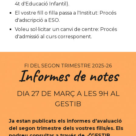
4t d'Educació Infantil).
El vostre fill o filla passa a l'Institut: Procés
d'adscripció a ESO.
Voleu sol·licitar un canvi de centre: Procés
d'admissió al curs corresponent.
FI DEL SEGON TRIMESTRE 2025-26
Informes de notes
DIA
27
DE
MARÇ
A LES 9H AL
GESTIB
Ja estan publicats
els informes d
'avaluació
del segon trimestre
dels vostres fills/es. Els
podreu consultar a través de 🔗
GESTIB
.