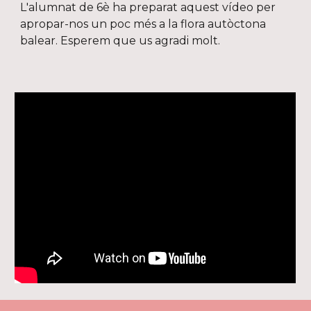
L'alumnat de 6è ha preparat aquest vídeo per
apropar-nos un poc més a la flora autòctona
balear. Esperem que us agradi molt.