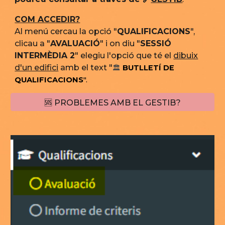
COM ACCEDIR?
Al menú cercau la opció "
QUALIFICACIONS
",
clicau a "
AVALUACIÓ
" i on diu "
SESSIÓ
INTERMÈDIA 2
" elegiu l'opció que té el
dibuix
d'un edifici
amb el text "
🏛️
BUTLLETÍ DE
QUALIFICACIONS
".
🆘 PROBLEMES AMB EL GESTIB?