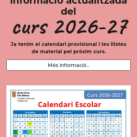
Informació actualitzada
del
curs 202
6-27
Ja tenim el calendari provisional i les llistes
de material pel pròxim curs.
Més informació...